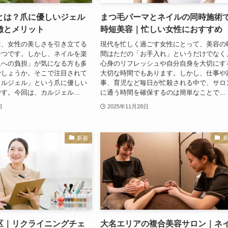
とは？爪に優しいジェル
まつ毛パーマとネイルの同時施術
徴とメリット
時短美容｜忙しい女性におすすめ
は、女性の美しさを引き立てる
現代を忙しく過ごす女性にとって、美容の
一つです。しかし、ネイルを楽
間はただの「お手入れ」というだけでなく
爪への負担」が気になる方も多
心身のリフレッシュや自分自身を大切にす
でしょうか。そこで注目されて
大切な時間でもあります。しかし、仕事や
カルジェル」という爪に優しい
事、育児など毎日が忙殺される中で、サロ
す。今回は、カルジェル...
に通う時間を確保するのは簡単なことで...
日
2025年11月28日
新着
区｜リクライニングチェ
大名エリアの複合美容サロン｜ネ