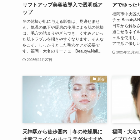
リフトアップ美容液導入で透明感ア
アでゆった
ップ
福岡市中央区
チェ Beauty&
冬の乾燥が肌に与える影響は、見逃せませ
日常から解放
ん。気温の低下や暖房の使用による肌の乾燥
過ごせるネイ
は、毛穴の詰まりやざらつき、くすみといっ
ェルを使用し
た肌トラブルを招きやすくなります。そんな
アで爪に優しい
冬こそ、しっかりとした毛穴ケアが必要で
す。福岡・大名のリーチェ Beauty&Nail...
2025年11月26
2025年11月27日
新着
天神駅から徒歩圏内｜冬の乾燥肌に
福岡・大名
水素フェイシャルエステがおすすめ
イブロウス