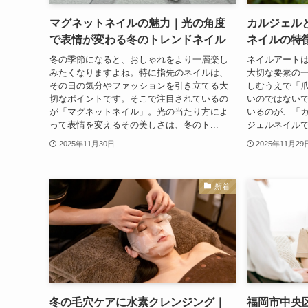
マグネットネイルの魅力｜光の角度
カルジェル
で表情が変わる冬のトレンドネイル
ネイルの特
冬の季節になると、おしゃれをより一層楽し
ネイルアート
みたくなりますよね。特に指先のネイルは、
大切な要素の
その日の気分やファッションを引き立てる大
しむうえで「
切なポイントです。そこで注目されているの
いのではない
が「マグネットネイル」。光の当たり方によ
いるのが、「
って表情を変えるその美しさは、冬のト...
ジェルネイルで
2025年11月30日
2025年11月29
新着
冬の毛穴ケアに水素クレンジング｜
福岡市中央