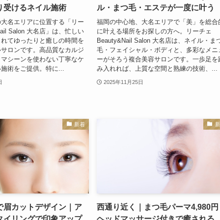
り受けるネイル施術
ル・まつ毛・エステが一度に叶う
の大名エリアに位置する「リー
福岡の中心地、大名エリアで「美」を総合
Nail Salon 大名店」は、忙しい
に叶える場所をお探しの方へ。リーチェ
されてゆったりと癒しの時間を
Beauty&Nail Salon 大名店は、ネイル・ま
ルサロンです。高品質なカルジ
毛・フェイシャル・ボディと、多彩なメニ
、マシーンを使わない丁寧なケ
ーがそろう複合美容サロンです。一歩足を
施術をご提供。特に...
み入れれば、上質な空間と熟練の技術、...
日
2025年11月25日
新着
で眉カットデザイン｜ア
西通り近く｜まつ毛パーマ4,980円
タイリングで印象アップ
ヘッドマッサージ付きで癒される