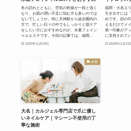
冬の訪れとともに、空気の乾燥が一段と強く
福岡・大名エ
なり、お肌の潤い不足に悩む方も多いのでは
引き出すには
ないでしょうか。特に天神駅から徒歩圏内の
めです。顔の
方で、忙しい日々の中でもしっかりと肌ケア
えるだけでメ
をしたい方におすすめなのが、水素フェイシ
第一印象がア
ャルエステです。今回の記事では、福岡...
に支持されているリ
2025年11月24日
2025年11月23
新着
大名｜カルジェル専門店で爪に優し
いネイルケア｜マシーン不使用の丁
寧な施術