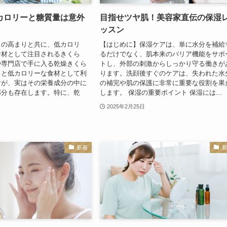
カロリーと糖質量は意外
目指せツヤ肌！美容家直伝の保湿
ッスン
向の高まりと共に、低カロリ
【はじめに】保湿ケアは、単に水分を補給
食材として注目されるきくら
るだけでなく、肌本来のバリア機能をサポ
や専門店で手に入る乾燥きくら
トし、外部の刺激からしっかり守る働きが
ると低カロリーな食材として利
ります。洗顔後すぐのケアは、失われた水
すが、実はその栄養成分の中に
の補完や肌の保護に非常に重要な役割を果
部分も存在します。特に、乾
します。 保湿の重要ポイント 保湿には...
2025年2月25日
新着